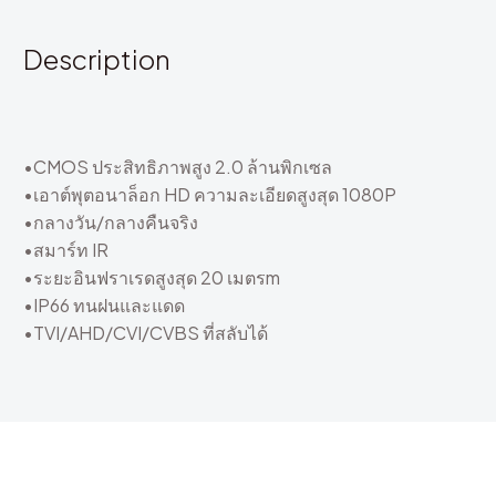
Description
•CMOS ประสิทธิภาพสูง 2.0 ล้านพิกเซล
•เอาต์พุตอนาล็อก HD ความละเอียดสูงสุด 1080P
•กลางวัน/กลางคืนจริง
•สมาร์ท IR
•ระยะอินฟราเรดสูงสุด 20 เมตรm
•IP66 ทนฝนและแดด
•TVI/AHD/CVI/CVBS ที่สลับได้