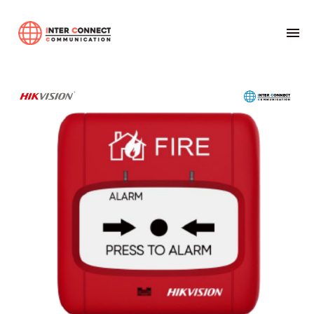
Home
Alarm System
HF-CMP1