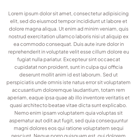
Lorem ipsum dolor sit amet, consectetur adipisicing
elit, sed do eiusmod tempor incididunt ut labore et
dolore magna aliqua. Ut enim ad minim veniam, quis
nostrud exercitation ullamco laboris nisi ut aliquip ex
ea commodo consequat. Duis aute irure dolor in
reprehenderit in voluptate velit esse cillum dolore eu
fugiat nulla pariatur. Excepteur sint occaecat
cupidatat non proident, sunt in culpa qui officia
deserunt mollit anim id est laborum. Sed ut
perspiciatis unde omnis iste natus error sit voluptatem
accusantium doloremque laudantium, totam rem
aperiam, eaque ipsa quae ab illo inventore veritatis et
quasi architecto beatae vitae dicta sunt explicabo.
Nemo enim ipsam voluptatem quia voluptas sit
aspernatur aut odit aut fugit, sed quia consequuntur
magni dolores eos qui ratione voluptatem sequi
nesciunt. Neque porro quisquam est, qui dolorem