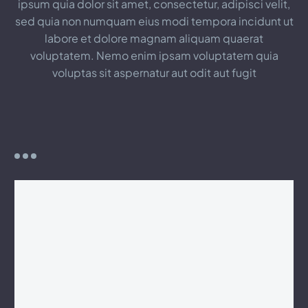
ipsum quia dolor sit amet, consectetur, adipisci velit,
sed quia non numquam eius modi tempora incidunt ut
labore et dolore magnam aliquam quaerat
voluptatem. Nemo enim ipsam voluptatem quia
voluptas sit aspernatur aut odit aut fugit