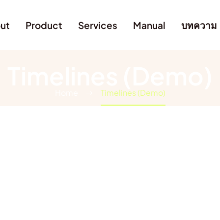
ut
Product
Services
Manual
บทความ
Timelines (Demo)
Home
Timelines (Demo)