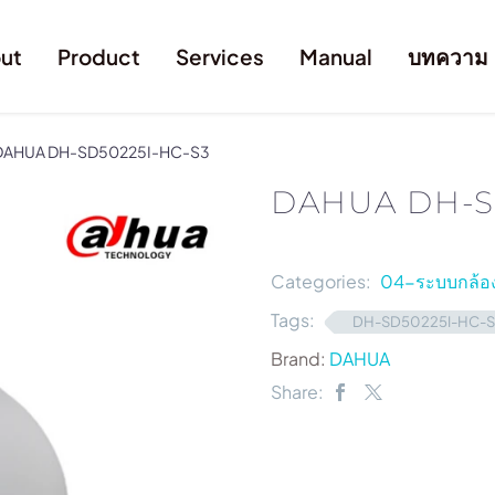
ut
Product
Services
Manual
บทความ
DAHUA DH-SD50225I-HC-S3
DAHUA DH-S
Categories:
04-ระบบกล้อง
Tags:
DH-SD50225I-HC-S
Brand:
DAHUA
Share: