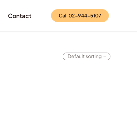
Contact
Call 02-944-5107
Default sorting