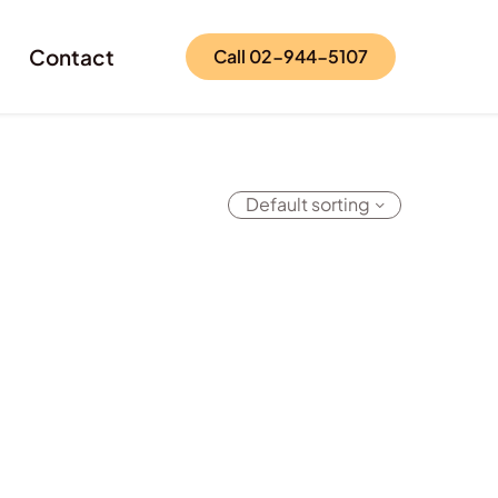
Contact
Call 02-944-5107
Default sorting