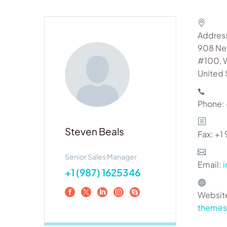
Addres
908 Ne
#100, 
United 
Phone:
Steven Beals
Fax: +
Senior Sales Manager
Email:
+1 (987) 1625346
Websit
theme