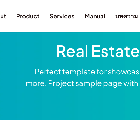
ut
Product
Services
Manual
บทความ
Real Estat
Perfect template for showcasi
more. Project sample page with g