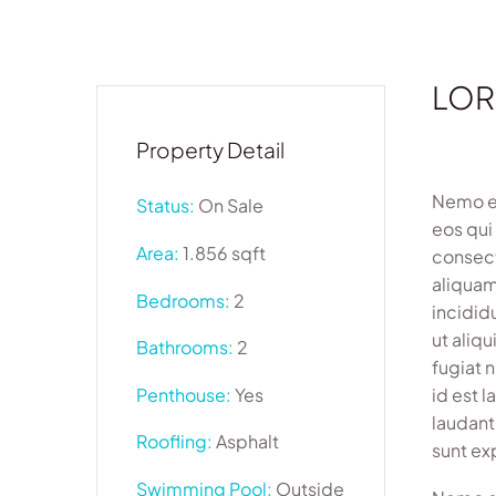
LOR
Property Detail
Nemo en
Status:
On Sale
eos qui
Area:
1.856 sqft
consect
aliquam
Bedrooms:
2
incidid
ut aliq
Bathrooms:
2
fugiat 
Penthouse:
Yes
id est 
laudant
Roofling:
Asphalt
sunt ex
Swimming Pool:
Outside