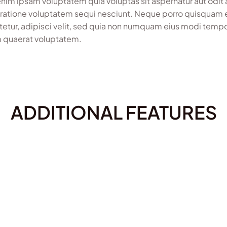
im ipsam voluptatem quia voluptas sit aspernatur aut odit 
 ratione voluptatem sequi nesciunt. Neque porro quisquam e
etur, adipisci velit, sed quia non numquam eius modi temp
 quaerat voluptatem.
ADDITIONAL FEATURES