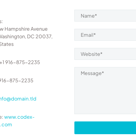
s:
w Hampshire Avenue
Washington, DC 20037,
States
 +1 916-875-2235
1 916-875-2235
info@domain.tld
e:
www.codex-
s.com