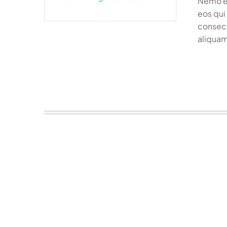
Nemo en
eos qui
consect
aliquam