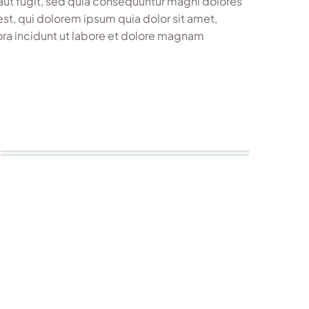
aut fugit, sed quia consequuntur magni dolores
st, qui dolorem ipsum quia dolor sit amet,
ora incidunt ut labore et dolore magnam