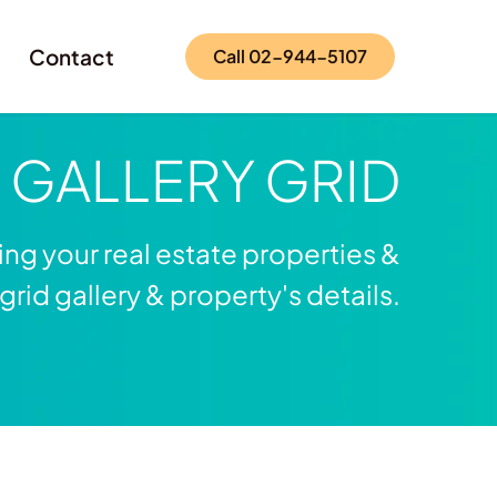
Contact
Call 02-944-5107
e
GALLERY GRID
ng your real estate properties &
rid gallery & property's details.