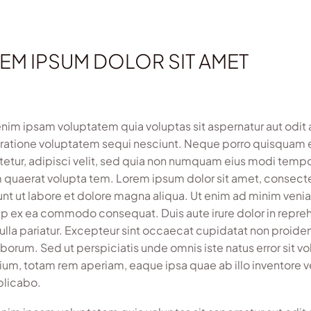
EM IPSUM DOLOR SIT AMET
im ipsam voluptatem quia voluptas sit aspernatur aut odit 
 ratione voluptatem sequi nesciunt. Neque porro quisquam e
etur, adipisci velit, sed quia non numquam eius modi temp
 quaerat volupta tem. Lorem ipsum dolor sit amet, consecte
unt ut labore et dolore magna aliqua. Ut enim ad minim veniam
uip ex ea commodo consequat. Duis aute irure dolor in reprehe
nulla pariatur. Excepteur sint occaecat cupidatat non proident
laborum. Sed ut perspiciatis unde omnis iste natus error si
ium, totam rem aperiam, eaque ipsa quae ab illo inventore ve
plicabo.